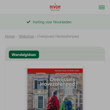
Korting voor Nivonleden
Home
Webshop
Overijssels Havezatenpad
Wandelgidsen