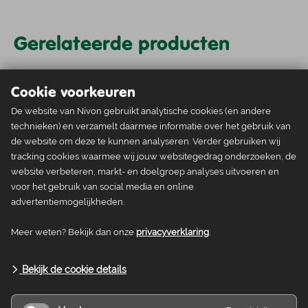
Gerelateerde producten
Cookie voorkeuren
Wandelgidsen
De website van Nivon gebruikt analytische cookies (en andere
technieken) en verzamelt daarmee informatie over het gebruik van
Pieterpad deel 1
de website om deze te kunnen analyseren. Verder gebruiken wij
tracking cookies waarmee wij jouw websitegedrag onderzoeken, de
Vanaf
website verbeteren, markt- en doelgroep analyses uitvoeren en
€ 13,30
voor het gebruik van social media en online
advertentiemogelijkheden.
Meer weten? Bekijk dan onze
privacyverklaring
.
Wandelgidsen
Bekijk de cookie details
Noaberpad