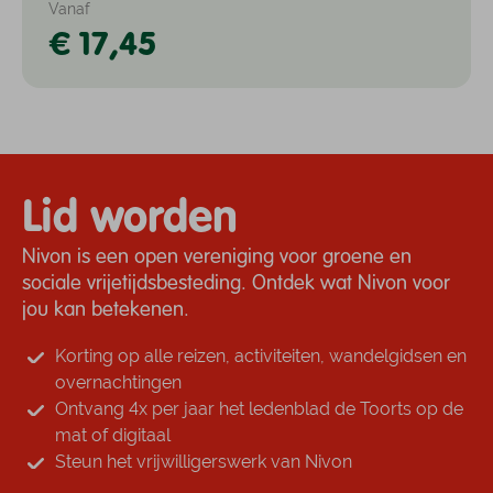
Vanaf
€ 17,45
Lid worden
Nivon is een open vereniging voor groene en
sociale vrijetijdsbesteding. Ontdek wat Nivon voor
jou kan betekenen.
Korting op alle reizen, activiteiten, wandelgidsen en
overnachtingen
Ontvang 4x per jaar het ledenblad de Toorts op de
mat of digitaal
Steun het vrijwilligerswerk van Nivon