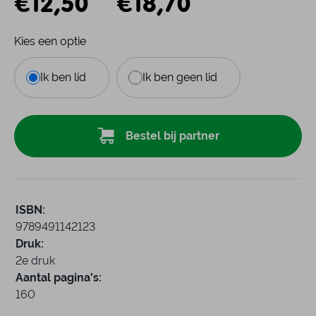
€
12,50
€
18,70
Kies een optie
Ik ben lid
Ik ben geen lid
Bestel bij partner
ISBN:
9789491142123
Druk:
2e druk
Aantal pagina's:
160