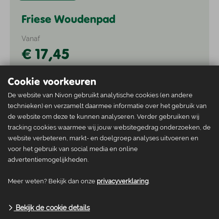
Friese Woudenpad
Vanaf
€ 17,45
Cookie voorkeuren
De website van Nivon gebruikt analytische cookies (en andere
Wandelgidsen
technieken) en verzamelt daarmee informatie over het gebruik van
de website om deze te kunnen analyseren. Verder gebruiken wij
Pieterpad deel 1
tracking cookies waarmee wij jouw websitegedrag onderzoeken, de
website verbeteren, markt- en doelgroep analyses uitvoeren en
Vanaf
voor het gebruik van social media en online
€ 13,30
advertentiemogelijkheden.
Meer weten? Bekijk dan onze
privacyverklaring
.
Bekijk de cookie details
Wandelgidsen