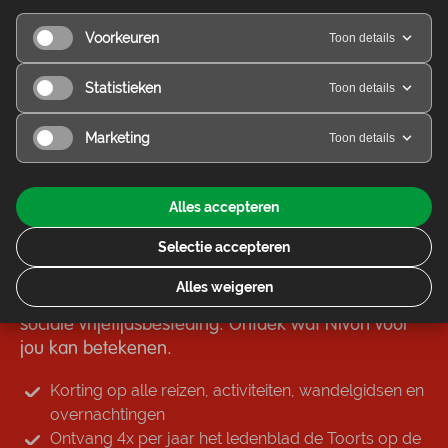
Pelgrimspad deel 1
Voorkeuren
Toon details
Vanaf
Statistieken
Toon details
€ 19,85
Marketing
Toon details
Alles accepteren
Lid worden
Selectie accepteren
Alles weigeren
Nivon is een open vereniging voor groene en
sociale vrijetijdsbesteding. Ontdek wat Nivon voor
jou kan betekenen.
Korting op alle reizen, activiteiten, wandelgidsen en
overnachtingen
Ontvang 4x per jaar het ledenblad de Toorts op de