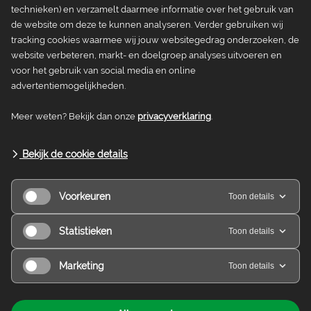
technieken) en verzamelt daarmee informatie over het gebruik van
de website om deze te kunnen analyseren. Verder gebruiken wij
tracking cookies waarmee wij jouw websitegedrag onderzoeken, de
Zeehuis Trektocht
Nivon Trektochten
website verbeteren, markt- en doelgroep analyses uitvoeren en
voor het gebruik van social media en online
Vanaf
advertentiemogelijkheden.
€ 4,95
Meer weten? Bekijk dan onze
privacyverklaring
.
Bekijk de cookie details
Voorkeuren
Toon details
Lid worden
Statistieken
Toon details
Nivon is een open vereniging voor groene en
sociale vrijetijdsbesteding. Ontdek wat Nivon voor
Marketing
Toon details
jou kan betekenen.
Korting op alle reizen, activiteiten, wandelgidsen en