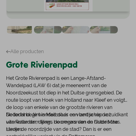
Alle producten
Grote Rivierenpad
Het Grote Rivierenpad is een Lange-Afstand-
Wandelpad (LAW 6) dat je meeneemt van de
Noordzeekust tot diep in het Duitse grensgebied. De
route loopt van Hoek van Holland naar Kleef en volgt
de loop van enkele van de grootste rivieren van
Nederland. Je wandelt door een landschap vol
De tocht begint in Maassluis en voert je via de zuidkant
uiterwaarden, dijken, boomgaarden en historische
van Rotterdam langs de oevers van de Oude Maas.
stadjes.
Liever de noordzijde van de stad? Dan is er een