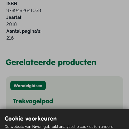
ISBN:
9789492641038
Jaartal:
2018
Aantal pagina's:
216
Gerelateerde producten
Wandelgidsen
Trekvogelpad
Vanaf
Cookie voorkeuren
€ 13,30
De website van Nivon gebruikt analytische cookies (en andere