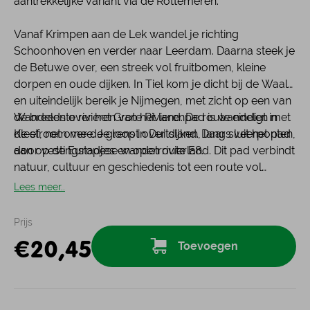
aantrekkelijke variant via de Rottemeren.
Vanaf Krimpen aan de Lek wandel je richting
Schoonhoven en verder naar Leerdam. Daarna steek je
de Betuwe over, een streek vol fruitbomen, kleine
dorpen en oude dijken. In Tiel kom je dicht bij de Waal
en uiteindelijk bereik je Nijmegen, met zicht op een van
de breedste rivieren van het land. De route eindigt in
Wandelen over het Grote Rivierenpad is wandelen met
Kleef, net over de grens in Duitsland. Daar sluit het pad
de stroom mee. Je loopt over dijken, langs veerponten,
aan op de Europese wandelroute E8.
door vestingstadjes en open rivierland. Dit pad verbindt
natuur, cultuur en geschiedenis tot een route vol
dynamiek en contrast. Een ideale tocht voor wie houdt
Lees meer..
van het Nederlandse rivierenlandschap in al zijn variatie
en kracht.
Prijs
€
20,45
Toevoegen