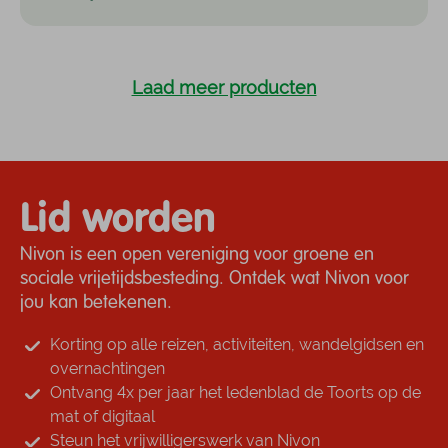
Laad meer producten
Lid worden
Nivon is een open vereniging voor groene en
sociale vrijetijdsbesteding. Ontdek wat Nivon voor
jou kan betekenen.
Korting op alle reizen, activiteiten, wandelgidsen en
overnachtingen
Ontvang 4x per jaar het ledenblad de Toorts op de
mat of digitaal
Steun het vrijwilligerswerk van Nivon