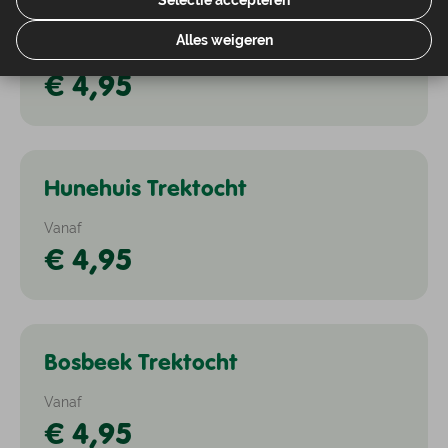
Selectie accepteren
Koos Vorrinkhuis Trektochtkaart
Nivon Trektochten
Alles weigeren
Vanaf
€ 4,95
Hunehuis Trektocht
Nivon Trektochten
Vanaf
€ 4,95
Bosbeek Trektocht
Nivon Trektochten
Vanaf
€ 4,95