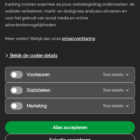
tracking cookies waarmee wij jouw websitegedrag onderzoeken, de
Jubileum
website verbeteren, markt- en doelgroep analyses uitvoeren en
voor het gebruik van social media en online
advertentiemogelijkheden.
Nivon Jubileumboek "Van Nieuwe
Mens tot Natuurvriend"
Meer weten? Bekijk dan onze
privacyverklaring
.
Vanaf
€ 28,95
Bekijk de cookie details
Voorkeuren
Toon details
Zeehuis Trektocht
Nivon Trektochten
Statistieken
Toon details
Vanaf
Marketing
Toon details
€ 4,95
Alles accepteren