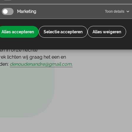
mbineerd worden met taken uit de
Marketing
Toon details
oor de kerngroepleden en de
ganiseren wij een meerdaagse
Alles accepteren
Selectie accepteren
Alles weigeren
en in onze hechte
k lichten wij graag het een en
uden:
denoudenandre@gmail.com.