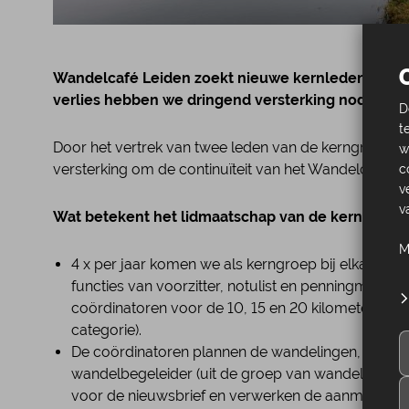
Wandelcafé Leiden zoekt nieuwe kernleden! Door 
verlies hebben we dringend versterking nodig.
D
t
Door het vertrek van twee leden van de kerngroep 
w
versterking om de continuïteit van het Wandelcafé L
c
v
v
Wat betekent het lidmaatschap van de kerngroep
M
4 x per jaar komen we als kerngroep bij elkaar. Ied
functies van voorzitter, notulist en penningmeester 
coördinatoren voor de 10, 15 en 20 kilometerwandel
categorie).
De coördinatoren plannen de wandelingen, wande
wandelbegeleider (uit de groep van wandelbegelei
voor de nieuwsbrief en verwerken de aanmelding