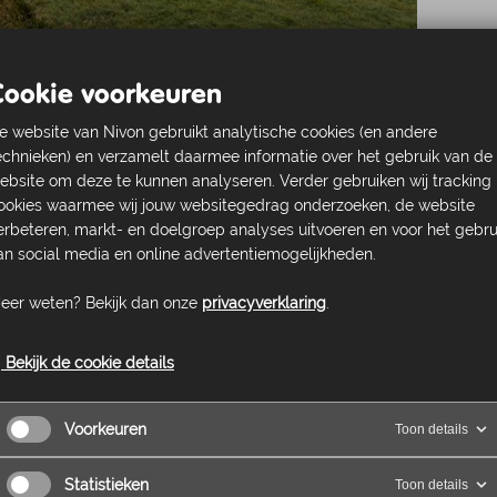
Cookie voorkeuren
het vertrek van twee leden en een recent
e website van Nivon gebruikt analytische cookies (en andere
echnieken) en verzamelt daarmee informatie over het gebruik van de
hebben we behoefte aan
ebsite om deze te kunnen analyseren. Verder gebruiken wij tracking
eiden te waarborgen.
ookies waarmee wij jouw websitegedrag onderzoeken, de website
erbeteren, markt- en doelgroep analyses uitvoeren en voor het gebru
an social media en online advertentiemogelijkheden.
? Wat verwachten we?
eer weten? Bekijk dan onze
privacyverklaring
.
er lid heeft een taak. Naast de
(1e categorie) zijn er
Bekijk de cookie details
ing (elk ca. 10 keer per jaar) (2e
len ze voor, zoeken een tweede
Voorkeuren
Toon details
ders), maken een beschrijving
en en vragen van deelnemers.
Statistieken
Toon details