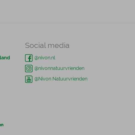
Social media
land
@nivon.nl
@nivonnatuurvrienden
@Nivon Natuurvrienden
en