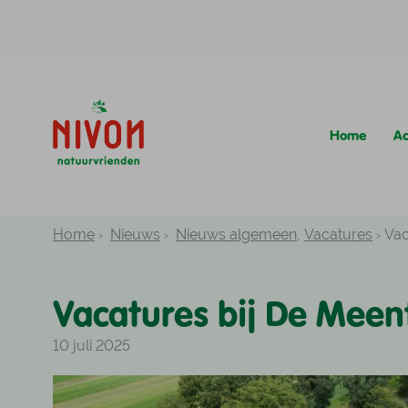
Home
A
Het Nivon aanbod best
Natuurvriendenhui
Meer over Nivon
Meer over wandelen 
Kampeerterreinen
Huisjes
Home
Nieuws
Nieuws algemeen
,
Vacatures
Vac
Vacatures bij De Meen
Het Nivon aanbod best
Natuurvriendenhui
Meer over Nivon
10 juli 2025
Meer over wandelen 
Kampeerterreinen
Huisjes