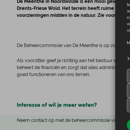
De Meenthe in Noordwolde is een mooi gelegen N
t
Drents-Friese Wold. Het terrein heeft ruime plek
w
voorzieningen midden in de natuur. Zie voor meer 
c
v
v
M
De
Beheercommissie van
De
Meenthe
is op zoek na
Als voorzitter geef je richting aan het bestuur en ben 
beheert
de
financiën en zorgt dat alles administratief
goed functioneren van ons terrein.
Interesse of wil je meer weten?
Neem contact op met
de
beheercommissie via
vz.
me