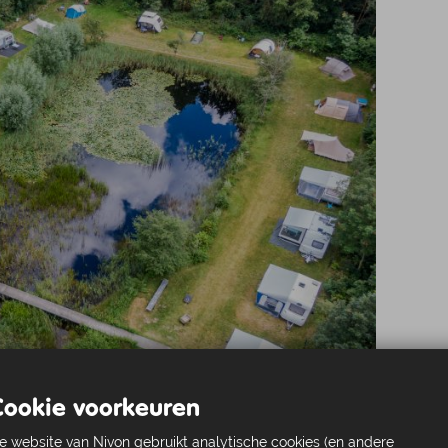
de l
Nivo
Bekijk onze Wandelpaden
Beki
Bek
Bekijk de lokale afdelingen
Beki
Cookie voorkeuren
e website van Nivon gebruikt analytische cookies (en andere