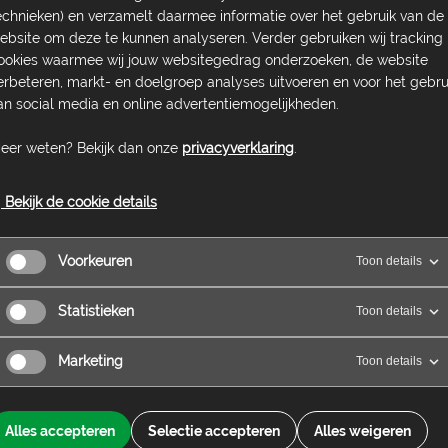
ivon-kampeerterrein aan de rand van het
echnieken) en verzamelt daarmee informatie over het gebruik van de
ken voor tenten, een trekkershut en eenvoudige
ebsite om deze te kunnen analyseren. Verder gebruiken wij tracking
informatie onze website.
ookies waarmee wij jouw websitegedrag onderzoeken, de website
erbeteren, markt- en doelgroep analyses uitvoeren en voor het gebru
an social media en online advertentiemogelijkheden.
eer weten? Bekijk dan onze
privacyverklaring
.
ar
een nieuwe voorzitter
en
een penningmeester.
Bekijk de cookie details
je het gezicht van het terrein.
De
penningmeester
 goed verloopt. Bei
de
rollen zijn onmisbaar voor het
Voorkeuren
Toon details
Statistieken
Toon details
Marketing
Toon details
enthe
@nivon.nl
.
Alles accepteren
Selectie accepteren
Alles weigeren