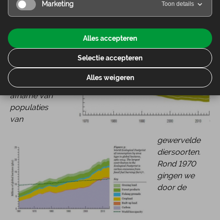
Marketing
Toon details
Links de
toename van
Alles accepteren
onze
Selectie accepteren
mondiale
voetafdruk en
Alles weigeren
rechts de
afname van
populaties
van
gewervelde
diersoorten.
Rond 1970
gingen we
door de