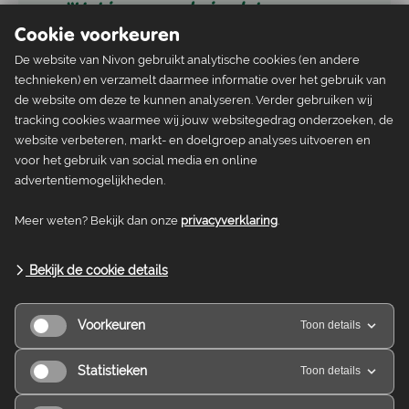
“Het is geen geheim dat
Nederland een grote footprint
Cookie voorkeuren
heeft. We hebben ook de plicht
De website van Nivon gebruikt analytische cookies (en andere
onze eigen rommel op te ruimen.”
technieken) en verzamelt daarmee informatie over het gebruik van
Minister Eric Wiebes na de
de website om deze te kunnen analyseren. Verder gebruiken wij
presentatie van de “Monitor Brede
tracking cookies waarmee wij jouw websitegedrag onderzoeken, de
Welvaart” (2018).
website verbeteren, markt- en doelgroep analyses uitvoeren en
voor het gebruik van social media en online
advertentiemogelijkheden.
“Wat we nodig hebben, is de
nationale eensgezindheid alsof we
Meer weten? Bekijk dan onze
privacyverklaring
.
in een oorlog beland zijn.” Prof.
Ingrid Robeyns (Utrecht) in de NRC
Bekijk de cookie details
(2018).
Voorkeuren
Toon details
Statistieken
Toon details