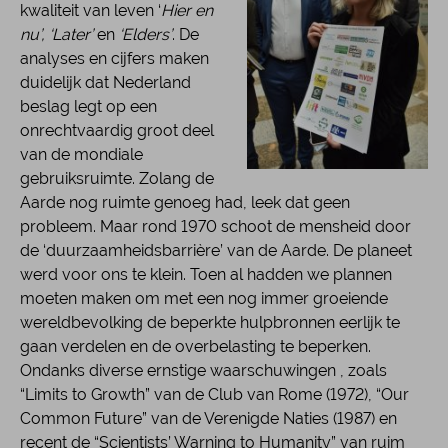
kwaliteit van leven ‘
Hier en
nu’, ‘Later’
en
‘Elders’
. De
analyses en cijfers maken
duidelijk dat Nederland
beslag legt op een
onrechtvaardig groot deel
van de mondiale
gebruiksruimte. Zolang de
Aarde nog ruimte genoeg had, leek dat geen
probleem. Maar rond 1970 schoot de mensheid door
de ‘duurzaamheidsbarrière’ van de Aarde. De planeet
werd voor ons te klein. Toen al hadden we plannen
moeten maken om met een nog immer groeiende
wereldbevolking de beperkte hulpbronnen eerlijk te
gaan verdelen en de overbelasting te beperken.
Ondanks diverse ernstige waarschuwingen , zoals
“Limits to Growth” van de Club van Rome (1972), “Our
Common Future” van de Verenigde Naties (1987) en
recent de “Scientists’ Warning to Humanity” van ruim