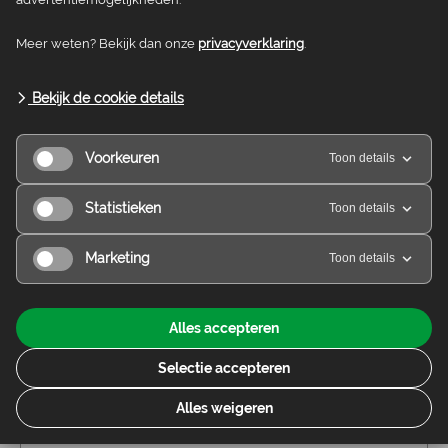
Contact
Meer weten? Bekijk dan onze
privacyverklaring
.
secr.fryslan@nivon.nl
Bekijk de cookie details
Voorkeuren
Toon details
Nivon Gooi-Eemland
Statistieken
Toon details
Contact
Marketing
Toon details
Op dit moment geen afdelingsbestuur.
Alles accepteren
Selectie accepteren
Nivon Gouda
Alles weigeren
Contact