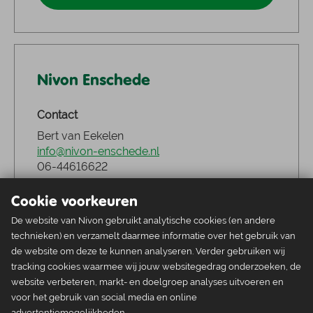
Nivon Enschede
Contact
Bert van Eekelen
info@nivon-enschede.nl
06-44616622
Cookie voorkeuren
Bezoek website
De website van Nivon gebruikt analytische cookies (en andere
technieken) en verzamelt daarmee informatie over het gebruik van
de website om deze te kunnen analyseren. Verder gebruiken wij
tracking cookies waarmee wij jouw websitegedrag onderzoeken, de
website verbeteren, markt- en doelgroep analyses uitvoeren en
voor het gebruik van social media en online
Nivon Fryslân
advertentiemogelijkheden.