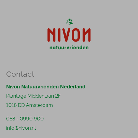
Karbonkel (Bosbeek, Bennekom)
Klein Morgenrood (Morgenrood, Oisterwijk)
Het Koetshuis (Eikhold, Heerlen)
Op Denk Haar en ’t Krikske (Krikkenhaar,
Bornerbroek)
Contact
Nivon Natuurvrienden Nederland
Plantage Middenlaan 2F
1018 DD Amsterdam
088 - 0990 900
info@nivon.nl