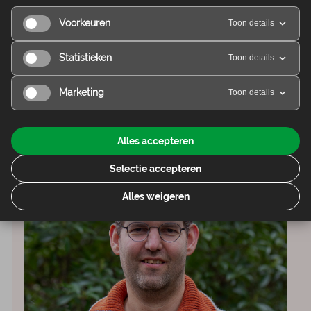
Voorkeuren
Toon details
Statistieken
Toon details
Petra van Wijngaarden
Marketing
Toon details
Financiële administratie
Alles accepteren
Selectie accepteren
Alles weigeren