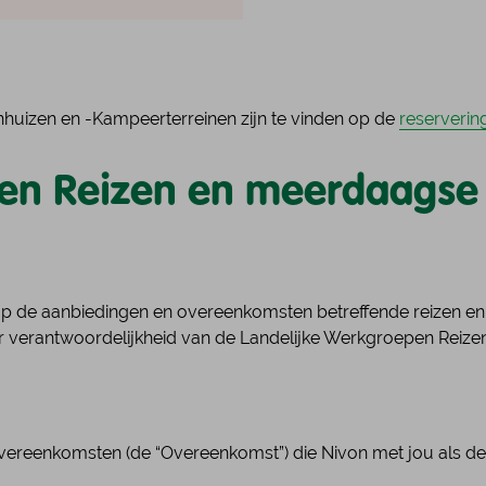
de l
Nivo
Bekijk onze Wandelpaden
Beki
Bek
Bekijk de lokale afdelingen
Beki
izen en -Kampeerterreinen zijn te vinden op de
reserveri
 Reizen en meerdaagse a
p de aanbiedingen en overeenkomsten betreffende reizen en
r verantwoordelijkheid van de Landelijke Werkgroepen Reize
overeenkomsten (de “Overeenkomst”) die Nivon met jou als dee