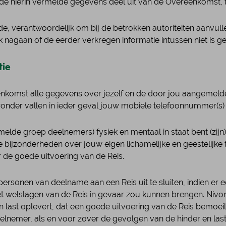
de hierin vermelde gegevens deel uit van de Overeenkomst, t
elde, verantwoordelijk om bij de betrokken autoriteiten aanvul
k nagaan of de eerder verkregen informatie intussen niet is ge
tie
vereenkomst alle gegevens over jezelf en de door jou aangeme
onder vallen in ieder geval jouw mobiele telefoonnummer(s) 
gemelde groep deelnemers) fysiek en mentaal in staat bent (zi
de bijzonderheden over jouw eigen lichamelijke en geestelijk
 de goede uitvoering van de Reis.
r personen van deelname aan een Reis uit te sluiten, indien er
het welslagen van de Reis in gevaar zou kunnen brengen. Niv
 last oplevert, dat een goede uitvoering van de Reis bemoeili
eelnemer, als en voor zover de gevolgen van de hinder en la