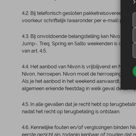
4.2. Bij telefonisch gesloten pakketreisovereenkom
voorkeur schriftelijk (waaronder per e-mail) plaats
4.3. Bij onvoldoende belangstelling kan Nivon beslui
Jump-, Treq, Spring en Salto weekenden is dat uiter
van art. 4.5.
4.4. Het aanbod van Nivon is vrijblijvend en Nivo
Nivon, herroepen. Nivon moet de herroeping zo sp
Als je het aanbod in het weekend aanvaardt, vang
algemeen erkende feestdag in welk geval de termi
4.5. In alle gevallen dat je recht hebt op terugbeta
nadat het recht op terugbetaling is ontstaan.
4.6. Kennelijke fouten en/of vergissingen binden Ni
eerste gezicht als zodanig kenbaar of zouden dat m