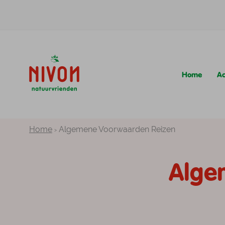
Home
A
Het Nivon aanbod best
Natuurvriendenhui
Meer over Nivon
Meer over wandelen 
Kampeerterreinen
Huisjes
Home
Algemene Voorwaarden Reizen
Alge
Het Nivon aanbod best
Natuurvriendenhui
Meer over Nivon
Meer over wandelen 
Kampeerterreinen
Huisjes