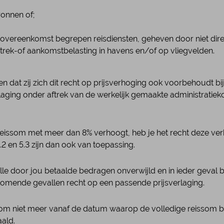
ronnen of;
overeenkomst begrepen reisdiensten, geheven door niet direc
rtrek-of aankomstbelasting in havens en/of op vliegvelden.
 dat zij zich dit recht op prijsverhoging ook voorbehoudt bi
verlaging onder aftrek van de werkelijk gemaakte administratie
e reissom met meer dan 8% verhoogt, heb je het recht deze ver
2 en 5.3 zijn dan ook van toepassing.
 alle door jou betaalde bedragen onverwijld en in ieder geval
rkomende gevallen recht op een passende prijsverlaging.
 reissom niet meer vanaf de datum waarop de volledige reisso
ald.