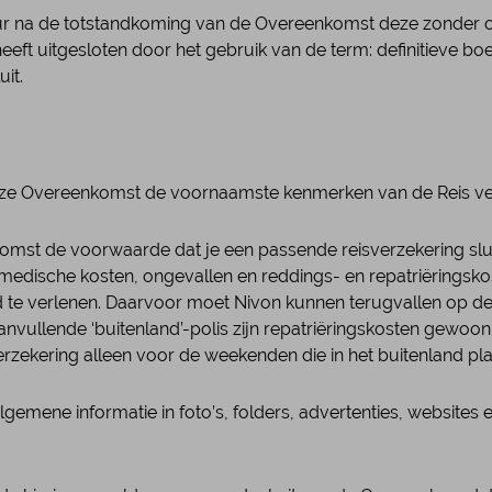
uur na de totstandkoming van de Overeenkomst deze zonder o
heeft uitgesloten door het gebruik van de term: definitieve bo
it.
 deze Overeenkomst de voornaamste kenmerken van de Reis ver
komst de voorwaarde dat je een passende reisverzekering slui
edische kosten, ongevallen en reddings- en repatriëringskoste
 te verlenen. Daarvoor moet Nivon kunnen terugvallen op de
ullende ‘buitenland’-polis zijn repatriëringskosten gewoonlij
rzekering alleen voor de weekenden die in het buitenland pla
gemene informatie in foto’s, folders, advertenties, websites