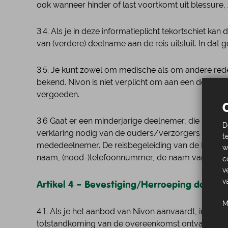
ook wanneer hinder of last voortkomt uit blessure,
3.4. Als je in deze informatieplicht tekortschiet k
van (verdere) deelname aan de reis uitsluit. In dat
3.5. Je kunt zowel om medische als om andere rede
bekend. Nivon is niet verplicht om aan een dergeli
vergoeden.
3.6 Gaat er een minderjarige deelnemer, die niet b
D
verklaring nodig van de ouders/verzorgers van de
t
mededeelnemer. De reisbegeleiding van de Reis ma
w
naam, (nood-)telefoonnummer, de naam van het kin
c
v
v
Artikel 4 – Bevestiging/Herroeping door N
M
4.1. Als je het aanbod van Nivon aanvaardt, inclus
totstandkoming van de overeenkomst ontvang je ee