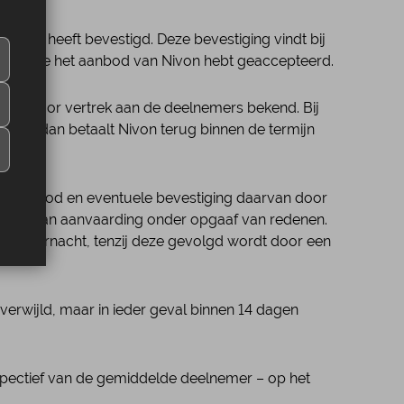
 reis heeft bevestigd. Deze bevestiging vindt bij
ewijs dat je het aanbod van Nivon hebt geaccepteerd.
) weken voor vertrek aan de deelnemers bekend. Bij
gedaan, dan betaalt Nivon terug binnen de termijn
het aanbod en eventuele bevestiging daarvan door
de dag van aanvaarding onder opgaaf van redenen.
 middernacht, tenzij deze gevolgd wordt door een
nverwijld, maar in ieder geval binnen 14 dagen
perspectief van de gemiddelde deelnemer – op het