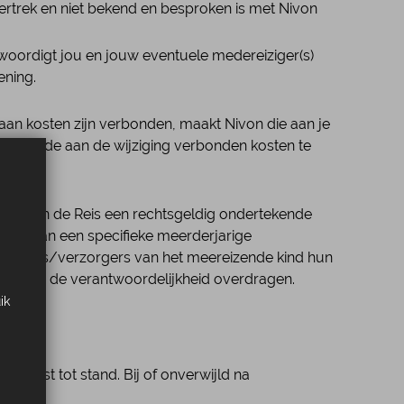
vertrek en niet bekend en besproken is met Nivon
enwoordigt jou en jouw eventuele medereiziger(s)
ening.
aan kosten zijn verbonden, maakt Nivon die aan je
rplicht de aan de wijziging verbonden kosten te
gaand aan de Reis een rechtsgeldig ondertekende
agen aan een specifieke meerderjarige
e ouders/verzorgers van het meereizende kind hun
ne zij de verantwoordelijkheid overdragen.
ik
nkomst tot stand. Bij of onverwijld na