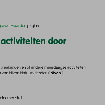
andelijke werkgroepen van
vacatures.
n.
jk onze Trektochten
Bekijk wandelactiviteiten
ijk alle accommodaties
jk de landelijke groepen
Meer over vrijwilligerswerk
ngsvoorwaarden
pagina.
ctiviteiten door
 weekenden en of andere meerdaagse activiteiten
n van Nivon Natuurvrienden (“
Nivon
”).
lnemer sluit.