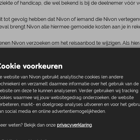
 ziekte of handicap, die wel bekend is bij de deelnemer vóór 
an dit tot gevolg hebben dat Nivon of iemand die Nivon verteg
 geval brengt Nivon alle hiermee gemoeide kosten aan je in rek
nen Nivon verzoeken om het reisaanbod te wijzigen. Als hier
jk verzoek gehoor te geven. Doet Nivon dat wel, dan ben je ve
Cookie voorkeuren
ij het gezin hoort, met een Reis mee, dan heeft Nivon vooraf
e website van Nivon gebruikt analytische cookies (en andere
ze minderjarige waarmee zij de verantwoordelijkheid overdr
echnieken) en verzamelt daarmee informatie over het gebruik van de
akt hiervoor een verklaring. In deze verklaring vermelden d
ebsite om deze te kunnen analyseren. Verder gebruiken wij tracking
d, aan welke Reis wordt deelgenomen en aan welke volwasse
ookies waarmee wij jouw websitegedrag onderzoeken, de website
erbeteren, markt- en doelgroep analyses uitvoeren en voor het gebru
an social media en online advertentiemogelijkheden.
ivon
eer weten? Bekijk dan onze
privacyverklaring
.
ief de van toepassing verklaarde voorwaarden, komt de overee
n bevestiging en/of een factuur.