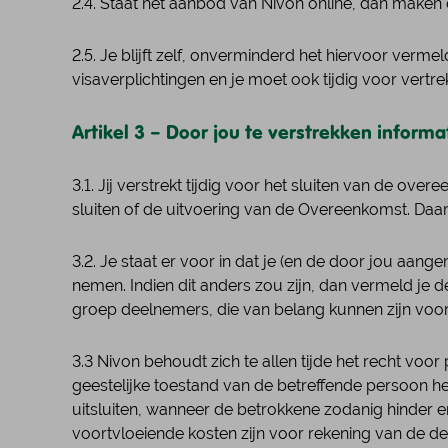
2.4. Staat het aanbod van Nivon online, dan maken 
2.5. Je blijft zelf, onverminderd het hiervoor verm
visaverplichtingen en je moet ook tijdig voor vertre
Artikel 3 – Door jou te verstrekken informa
3.1. Jij verstrekt tijdig voor het sluiten van de o
sluiten of de uitvoering van de Overeenkomst. Daar
3.2. Je staat er voor in dat je (en de door jou aan
nemen. Indien dit anders zou zijn, dan vermeld je 
groep deelnemers, die van belang kunnen zijn voor
3.3 Nivon behoudt zich te allen tijde het recht voo
geestelijke toestand van de betreffende persoon 
uitsluiten, wanneer de betrokkene zodanig hinder en
voortvloeiende kosten zijn voor rekening van de d