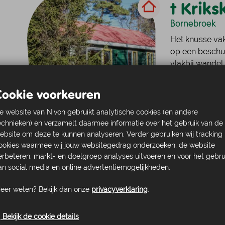
t Kriks
Bornebroek
Het knusse vaka
op een beschut
vlakbij wandel- 
geheel uit hou
personen. Naast 
Cookie voorkeuren
Bekijk accommo
e website van Nivon gebruikt analytische cookies (en andere
echnieken) en verzamelt daarmee informatie over het gebruik van de
ebsite om deze te kunnen analyseren. Verder gebruiken wij tracking
ookies waarmee wij jouw websitegedrag onderzoeken, de website
Op den
erbeteren, markt- en doelgroep analyses uitvoeren en voor het gebru
an social media en online advertentiemogelijkheden.
Bornerbroek
eer weten? Bekijk dan onze
privacyverklaring
.
Het kleine natu
een beschutte 
wandel- en fie
Bekijk de cookie details