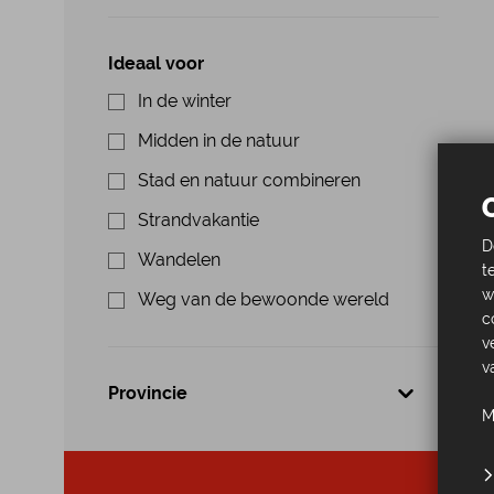
Ideaal voor
In de winter
Midden in de natuur
Stad en natuur combineren
Strandvakantie
D
Wandelen
t
w
Weg van de bewoonde wereld
c
v
v
Provincie
M