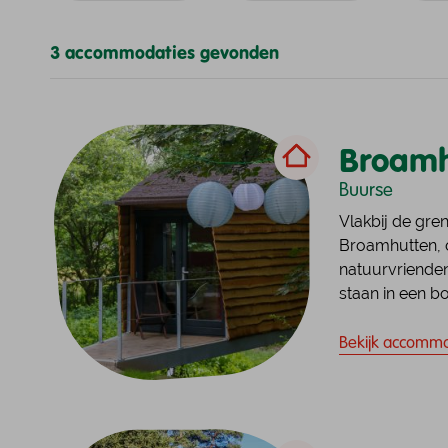
de l
Nivo
Bekijk onze Wandelpaden
Beki
Bek
3 accommodaties gevonden
Bekijk de lokale afdelingen
Beki
Broamh
Buurse
Vlakbij de gre
Broamhutten, o
natuurvriende
staan in een b
genieten van d
Bekijk accommo
het actieve kli...