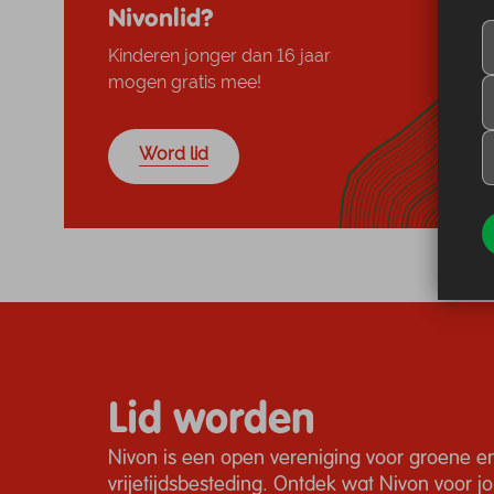
Nivonlid?
Kinderen jonger dan 16 jaar
mogen gratis mee!
Word lid
Lid worden
Nivon is een open vereniging voor groene en
vrijetijdsbesteding. Ontdek wat Nivon voor 