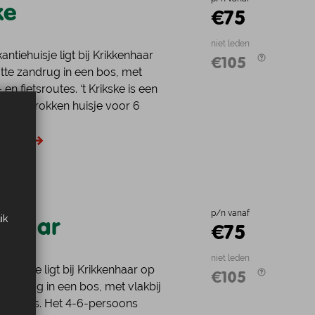
ke
€75
niet leden
ntiehuisje ligt bij Krikkenhaar
€105
te zandrug in een bos, met
en fietsroutes. ‘t Krikske is een
t opgetrokken huisje voor 6
het huis is er een tre...
datie
p/n vanaf
 Haar
ik
€75
niet leden
urhuisje ligt bij Krikkenhaar op
€105
zandrug in een bos, met vlakbij
tsroutes. Het 4-6-persoons