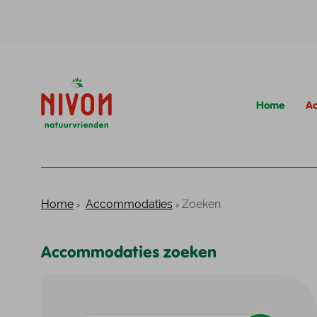
Home
A
Het Nivon aanbod best
Natuurvriendenhui
Meer over Nivon
Meer over wandelen 
Kampeerterreinen
Huisjes
Home
Accommodaties
Zoeken
Het Nivon aanbod best
Accommodaties zoeken
Natuurvriendenhui
Meer over Nivon
Meer over wandelen 
Kampeerterreinen
Huisjes