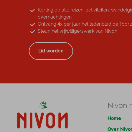
Korting op alle reizen, activiteiten, wandelg
overnachtingen
Ontvang 4x per jaar het ledenblad de Toorts
Steun het vrijwilligerswerk van Nivon
Lid worden
Nivon 
Home
Over Nivo