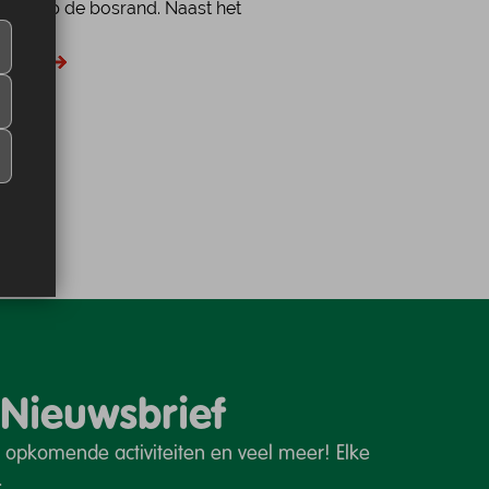
tzicht op de bosrand. Naast het
trekkersveld met kampvu...
datie
 Nieuwsbrief
 opkomende activiteiten en veel meer! Elke
.