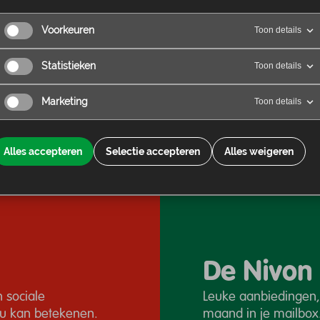
huisje heeft ui
huis is er een 
Voorkeuren
Toon details
Bekijk accommo
Statistieken
Toon details
Marketing
Toon details
Alles accepteren
Selectie accepteren
Alles weigeren
De Nivon
 sociale
Leuke aanbiedingen,
jou kan betekenen.
maand in je mailbox