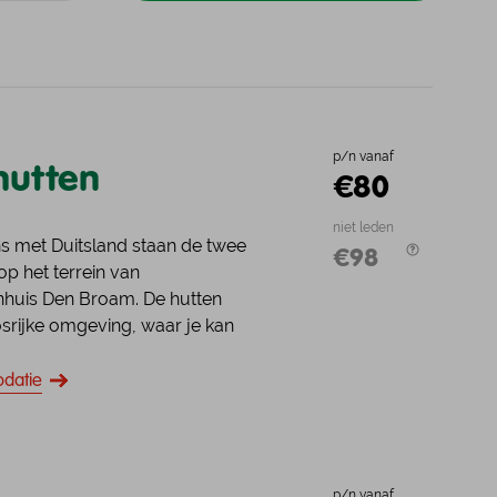
andelijke werkgroepen van
vacatures.
n.
jk onze Trektochten
Bekijk wandelactiviteiten
ijk alle accommodaties
jk de landelijke groepen
Meer over vrijwilligerswerk
p/n vanaf
utten
€80
niet leden
ns met Duitsland staan de twee
€98
p het terrein van
nhuis Den Broam. De hutten
osrijke omgeving, waar je kan
e prachtige natuurgeluiden of
datie
p/n vanaf