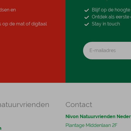
idsen en
Blijf op de hoogt
Ontdek als eerste d
 op de mat of digitaal
Stay in touch
natuurvrienden
Contact
Nivon Natuurvrienden Neder
Plantage Middenlaan 2F
n