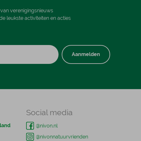
e van verenigingsnieuws
e leukste activiteiten en acties
Aanmelden
Social media
land
@nivon.nl
@nivonnatuurvrienden