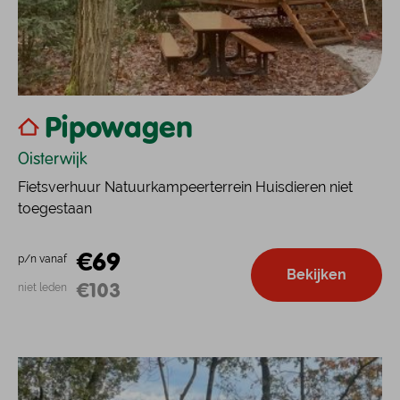
Pipowagen
Oisterwijk
Fietsverhuur Natuurkampeerterrein Huisdieren niet
toegestaan
€69
p/n vanaf
Bekijken
€103
niet leden