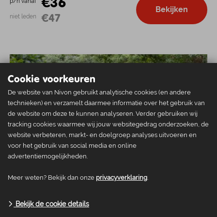
€36
p/n vanaf
Bekijken
€47
niet leden
Cookie voorkeuren
De website van Nivon gebruikt analytische cookies (en andere
technieken) en verzamelt daarmee informatie over het gebruik van
de website om deze te kunnen analyseren. Verder gebruiken wij
tracking cookies waarmee wij jouw websitegedrag onderzoeken, de
website verbeteren, markt- en doelgroep analyses uitvoeren en
voor het gebruik van social media en online
advertentiemogelijkheden.
De Hondsrug
Meer weten? Bekijk dan onze
privacyverklaring
.
Noordlaren
Bekijk de cookie details
Naast het huis, in het omheinde bosperceel ligt een