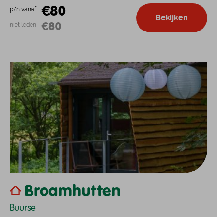
€80
p/n vanaf
Bekijken
€80
niet leden
Broamhutten
Buurse