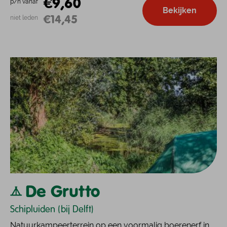
€9,60
p/n vanaf
Bekijken
€14,45
niet leden
De Grutto
Schipluiden (bij Delft)
Natuurkampeerterrein op een voormalig boerenerf in