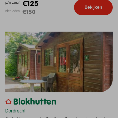
€125
p/n vanaf
Bekijken
€150
niet leden
Blokhutten
Dordrecht