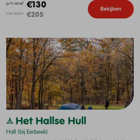
€130
p/n vanaf
Bekijken
€205
niet leden
Het Hallse Hull
Hall (bij Eerbeek)