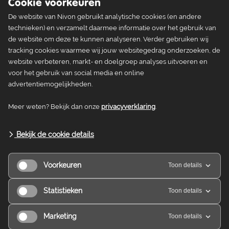
Cookie voorkeuren
De website van Nivon gebruikt analytische cookies (en andere
technieken) en verzamelt daarmee informatie over het gebruik van
de website om deze te kunnen analyseren. Verder gebruiken wij
Algemene Voorwaarden Reserveringen van de Stichting
tracking cookies waarmee wij jouw websitegedrag onderzoeken, de
Natuurvriendenhuizen en -kampeerterreinen.
website verbeteren, markt- en doelgroep analyses uitvoeren en
voor het gebruik van social media en online
advertentiemogelijkheden.
Meer weten? Bekijk dan onze
privacyverklaring
.
Bekijk de cookie details
Voorkeuren
Toon details
Statistieken
Toon details
Marketing
Toon details