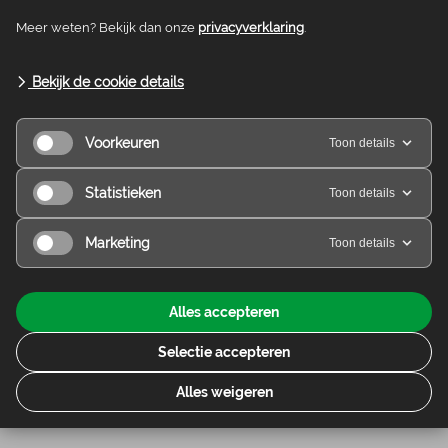
Natuurkampeerterrein de Meenthe wil graag
fietsers en wandelaars op het prachtige terreintje
Meer weten? Bekijk dan onze
privacyverklaring
.
welkom heten. Na een dag fietsen of wandelen
staat de koffie of...
Bekijk de cookie details
Voorkeuren
Toon details
Verder lezen
Statistieken
Toon details
Marketing
Toon details
Alles accepteren
Ook kamperen vlakbij het
Selectie accepteren
water
Alles weigeren