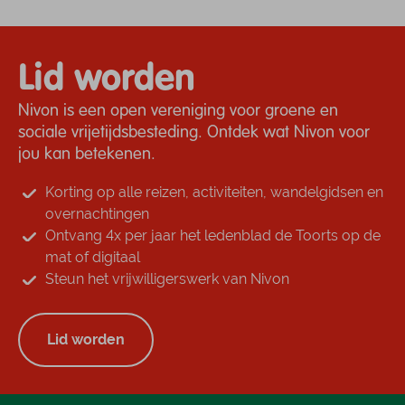
Speciale kampvuur­plaats.
centrifuge. Koelkasten en
picknicktafels in de
kapschuur
Lid worden
(slechtweervoorziening). In
de zomer maakt de
Nivon is een open vereniging voor groene en
terreinwacht regelmatig een
sociale vrijetijdsbesteding. Ontdek wat Nivon voor
kampvuur.
jou kan betekenen.
Korting op alle reizen, activiteiten, wandelgidsen en
overnachtingen
Ontvang 4x per jaar het ledenblad de Toorts op de
mat of digitaal
Steun het vrijwilligerswerk van Nivon
Lid worden