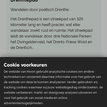
naar je plek mag rijden om daar 
lossen/ laden. Dit moet jezelf
Wandelen door poëtisch Drenthe
allemaal met een handkar heen 
weer trekken. Terwijl als je op mij
Het Drenthepad is een streekpad van 329
plek staat en je komt met carava
kilometer lang en heeft precies wat elke
vouwwagen of camper, je wel naar
wandelaar zoekt: rust en ruimte. Het streekpad
je plek mag rijden, terwijl die auto
leidt de wandelaar door drie Nationale Parken:
vaak zwaarder zijn en dus " slecht
het Dwingelderveld, het Drents-Friese Wold en
voor het terrein. Ik kampeer allee
en ik vond dit een zware klus, dit
de Drentsch...
mij tegen houden om weer hierh
te gaan. Discriminatie voor de
Verder lezen
tentkampeerders onder ons. Niet
Cookie voorkeuren
passend bij Nivon.
De website van Nivon gebruikt analytische cookies (en andere
technieken) en verzamelt daarmee informatie over het gebruik van
de website om deze te kunnen analyseren. Verder gebruiken wij
Routes naar De Meenthe
tracking cookies waarmee wij jouw websitegedrag onderzoeken, de
website verbeteren, markt- en doelgroep analyses uitvoeren en
voor het gebruik van social media en online
Prachtig fietsen in het Noorden
advertentiemogelijkheden.