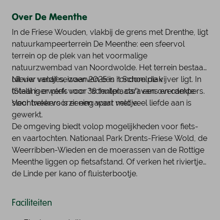
Over De Meenthe
In de Friese Wouden, vlakbij de grens met Drenthe, ligt
natuurkampeerterrein De Meenthe: een sfeervol
terrein op de plek van het voormalige
natuurzwembad van Noordwolde. Het terrein bestaat
uit vier veldjes, waarvan één rondom de vijver ligt. In
Nieuw vanaf seizoen 2025 is ’t Schoelplak
totaal is er plek voor 38 tenten, caravans en campers.
(Stellingerwerfs voor “schuilplaats”): een overdekte
Voor trekkers is er een apart veldje.
slechtweervoorziening waar met veel liefde aan is
gewerkt.
De omgeving biedt volop mogelijkheden voor fiets-
en vaartochten. Nationaal Park Drents-Friese Wold, de
Weerribben-Wieden en de moerassen van de Rottige
Meenthe liggen op fietsafstand. Of verken het riviertje
de Linde per kano of fluisterbootje.
Faciliteiten